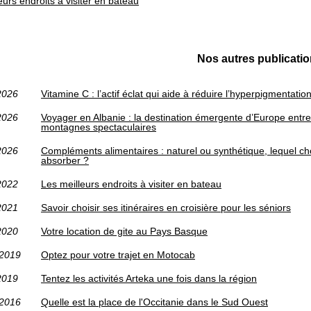
eurs endroits à visiter en bateau
Nos autres publicati
2026
Vitamine C : l’actif éclat qui aide à réduire l’hyperpigmentatio
2026
Voyager en Albanie : la destination émergente d’Europe entr
montagnes spectaculaires
2026
Compléments alimentaires : naturel ou synthétique, lequel cho
absorber ?
2022
Les meilleurs endroits à visiter en bateau
2021
Savoir choisir ses itinéraires en croisière pour les séniors
2020
Votre location de gite au Pays Basque
/2019
Optez pour votre trajet en Motocab
2019
Tentez les activités Arteka une fois dans la région
/2016
Quelle est la place de l'Occitanie dans le Sud Ouest