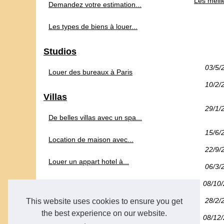
Les meill
Demandez votre estimation...
Les types de biens à louer...
Studios
03/5/
Louer des bureaux à Paris
10/2/
Villas
29/1/
De belles villas avec un spa...
15/6/
Location de maison avec...
22/9/
Louer un appart hotel à...
06/3/
Echanger sa maison avec des...
08/10
28/2/
This website uses cookies to ensure you get
Et si vous investissiez dans...
the best experience on our website.
08/12