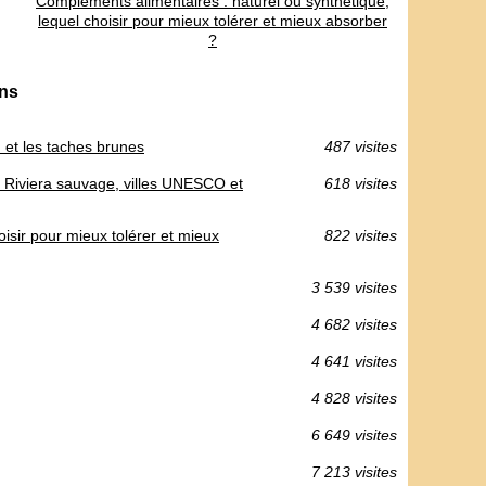
Compléments alimentaires : naturel ou synthétique,
lequel choisir pour mieux tolérer et mieux absorber
?
ons
n et les taches brunes
487 visites
e Riviera sauvage, villes UNESCO et
618 visites
isir pour mieux tolérer et mieux
822 visites
3 539 visites
4 682 visites
4 641 visites
4 828 visites
6 649 visites
7 213 visites