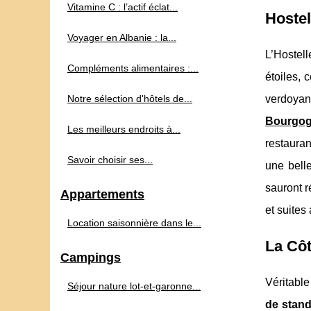
Vitamine C : l’actif éclat...
Hostel
Voyager en Albanie : la...
L’Hostell
Compléments alimentaires :...
étoiles, 
Notre sélection d'hôtels de...
verdoyant
Bourgo
Les meilleurs endroits à...
restaura
Savoir choisir ses...
une bell
sauront 
Appartements
et suites 
Location saisonnière dans le...
La Cô
Campings
Véritable
Séjour nature lot-et-garonne...
de stan