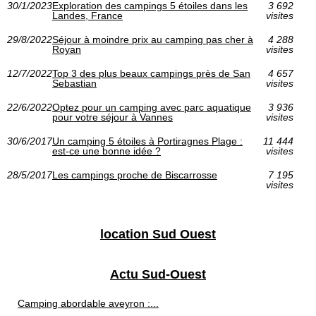
30/1/2023
Exploration des campings 5 étoiles dans les
3 692
Landes, France
visites
29/8/2022
Séjour à moindre prix au camping pas cher à
4 288
Royan
visites
12/7/2022
Top 3 des plus beaux campings près de San
4 657
Sebastian
visites
22/6/2022
Optez pour un camping avec parc aquatique
3 936
pour votre séjour à Vannes
visites
30/6/2017
Un camping 5 étoiles à Portiragnes Plage :
11 444
est-ce une bonne idée ?
visites
28/5/2017
Les campings proche de Biscarrosse
7 195
visites
location Sud Ouest
Actu Sud-Ouest
Camping abordable aveyron :...