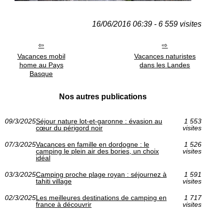
16/06/2016 06:39 - 6 559 visites
Vacances mobil
Vacances naturistes
home au Pays
dans les Landes
Basque
Nos autres publications
09/3/2025
Séjour nature lot-et-garonne : évasion au
1 553
cœur du périgord noir
visites
07/3/2025
Vacances en famille en dordogne : le
1 526
camping le plein air des bories, un choix
visites
idéal
03/3/2025
Camping proche plage royan : séjournez à
1 591
tahiti village
visites
02/3/2025
Les meilleures destinations de camping en
1 717
france à découvrir
visites