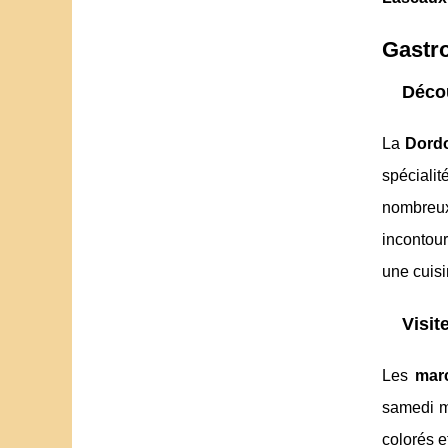
Gastr
Décou
La
Dord
spéciali
nombreux
incontou
une cuisin
Visit
Les
mar
samedi ma
colorés e