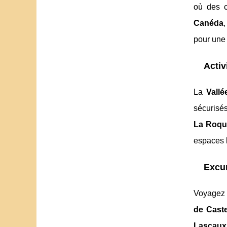
où des c
Canéda
pour une
Activ
La
Vall
sécurisé
La Roqu
espaces 
Excur
Voyagez
de Cast
Lascaux