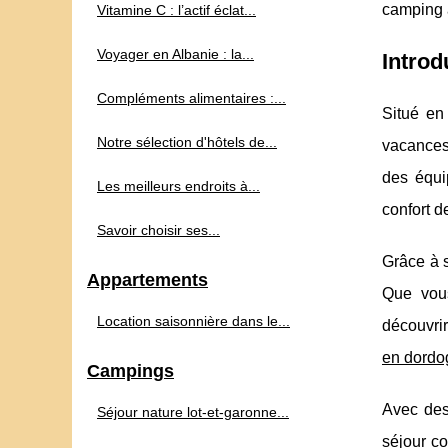
camping a 
Vitamine C : l’actif éclat...
Voyager en Albanie : la...
Introd
Compléments alimentaires :...
Situé en
Notre sélection d'hôtels de...
vacances
des équi
Les meilleurs endroits à...
confort d
Savoir choisir ses...
Grâce à s
Appartements
Que vous
Location saisonnière dans le...
découvrir
en dordo
Campings
Avec des
Séjour nature lot-et-garonne...
séjour co