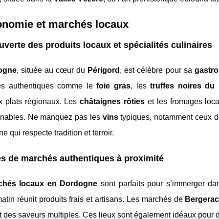
onomie et marchés locaux
verte des produits locaux et spécialités culinaires
ogne
, située au cœur du
Périgord
, est célèbre pour sa
gastro
tés authentiques comme le
foie gras
, les
truffes noires du
 plats régionaux. Les
châtaignes rôties
et les fromages loca
rnables. Ne manquez pas les
vins
typiques, notamment ceux de
e qui respecte tradition et terroir.
es de marchés authentiques à proximité
chés locaux en Dordogne
sont parfaits pour s’immerger dan
tin réunit produits frais et artisans. Les marchés de
Bergera
t des saveurs multiples. Ces lieux sont également idéaux pour dé