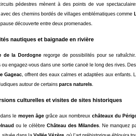
ircuits pédestres mènent à des points de vue spectaculair
, avec des chemins bordés de villages emblématiques comme
 pause découverte entre deux promenades.
ités nautiques et baignade en rivière
ée de la Dordogne
regorge de possibilités pour se rafraîchi
s ou engagez-vous dans une sortie canoë le long des rives. 
e Gageac
, offrent des eaux calmes et adaptées aux enfants. L
ludiques autour de certains
parcs naturels
.
sions culturelles et visites de sites historiques
 dans le
moyen âge
grâce aux nombreux
châteaux du Péri
elnaud
ou le célèbre
Château des Milandes
. Ne manquez pa
, située dans la
Vallée Vézère
, où l’art préhistorique éblouira tou