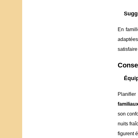
Sugge
En famil
adaptées 
satisfair
Consei
Équip
Planifie
familiau
son confo
nuits fra
figurent 