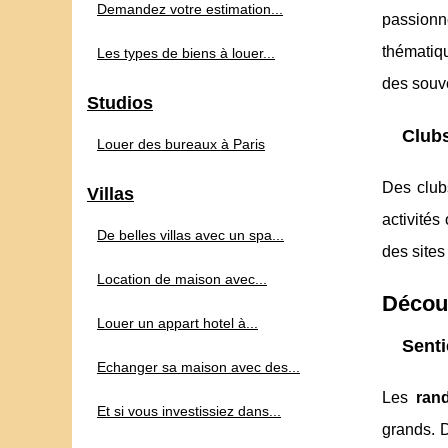
Demandez votre estimation...
passionné
thématiq
Les types de biens à louer...
des souv
Studios
Clubs
Louer des bureaux à Paris
Des club
Villas
activités
De belles villas avec un spa...
des site
Location de maison avec...
Découv
Louer un appart hotel à...
Senti
Echanger sa maison avec des...
Les
ran
Et si vous investissiez dans...
grands. 