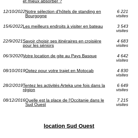
et mieux absorber ?
12/10/2022
Notre sélection d'hôtels de standing en
6 221
Bourgogne
visites
15/6/2022
Les meilleurs endroits à visiter en bateau
3 543
visites
22/9/2021
Savoir choisir ses itinéraires en croisière
4 683
pour les séniors
visites
06/3/2020
Votre location de gite au Pays Basque
4 642
visites
08/10/2019
Optez pour votre trajet en Motocab
4 830
visites
28/2/2019
Tentez les activités Arteka une fois dans la
6 649
région
visites
08/12/2016
Quelle est la place de l'Occitanie dans le
7 215
Sud Ouest
visites
location Sud Ouest