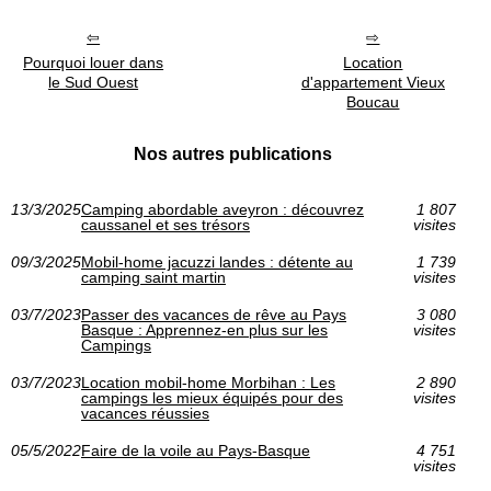
Pourquoi louer dans
Location
le Sud Ouest
d'appartement Vieux
Boucau
Nos autres publications
13/3/2025
Camping abordable aveyron : découvrez
1 807
caussanel et ses trésors
visites
09/3/2025
Mobil-home jacuzzi landes : détente au
1 739
camping saint martin
visites
03/7/2023
Passer des vacances de rêve au Pays
3 080
Basque : Apprennez-en plus sur les
visites
Campings
03/7/2023
Location mobil-home Morbihan : Les
2 890
campings les mieux équipés pour des
visites
vacances réussies
05/5/2022
Faire de la voile au Pays-Basque
4 751
visites