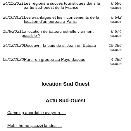
24/11/2021
Les régions à succès touristiques dans la
8 596
partie sud-ouest de la France
visites
26/10/2021
Les avantages et les inconvénients de la
5 542
location d'un bureau à Paris.
visites
15/6/2021
La location de bateau est-elle vraiment
8 674
possible ?
visites
24/12/2020
Découvrir la baie de st Jean en Bateau
19 256
visites
05/12/2020
Partir en groupe au Pays Basque
4 288
visites
location Sud Ouest
Actu Sud-Ouest
Camping abordable aveyron :...
Mobil-home jacuzzi landes :...